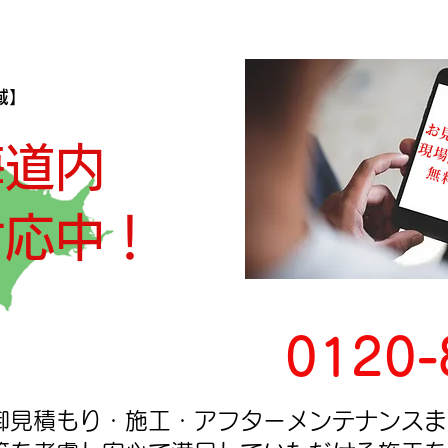
域】
お
現場
海道内
​ 無
対応中！
0120-
御見積もり・施工・アフターメンテナンスま