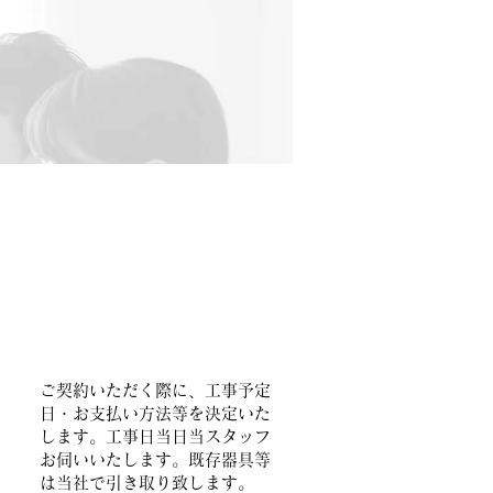
4.​ご契約・工事日程お打
1.まずはお電話またはメ
ち合わせ
ール・ＳＮＳで​お問合せ
設置工事
下
さい
て
ご契約いただく際に、工事予定
明
日・お支払い方法等を決定いた
します。工事日当日当スタッフ
お伺いいたします。既存器具等
は当社で引き取り致します。