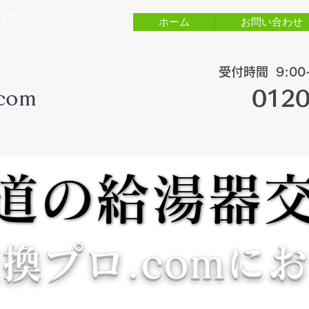
日対応！
ホーム
お問い合わせ
​受付時間
​9:
com
0120
道の給湯器
道の給湯器
換プロ.comに