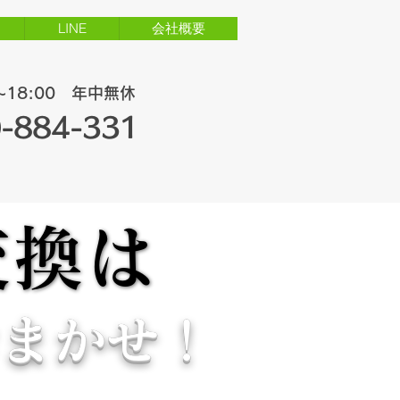
LINE
会社概要
00~18:00 年中無休
-884-331
交換は
交換は
おまかせ！