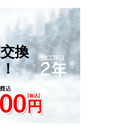
液交換
液交換
​施工保証
ス！
ス！
​2年
工費込
00​
​【税込】
円
施工