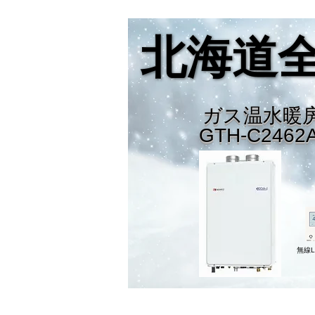
北海道
北海道
ガス温水暖
GTH-C2462
無線
​