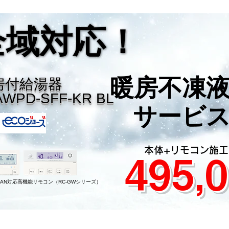
全域対応！
全域対応！
暖房不凍
暖房不凍
房付給湯器
AWPD-SFF-KR BL
サービ
サービ
​本体+リモコン施
​495,0
LAN対応高機能リモコン（RC-GWシリーズ）
販売・施工完全自社