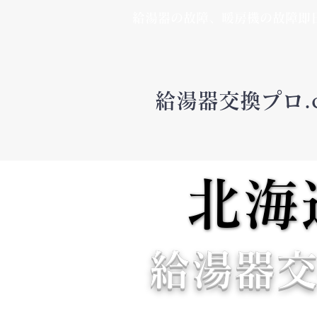
​給湯器の故障、暖房機の故障即
​給湯器交換プロ.
北海
北海
給湯器交